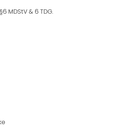
§6 MDStV & 6 TDG.
ke