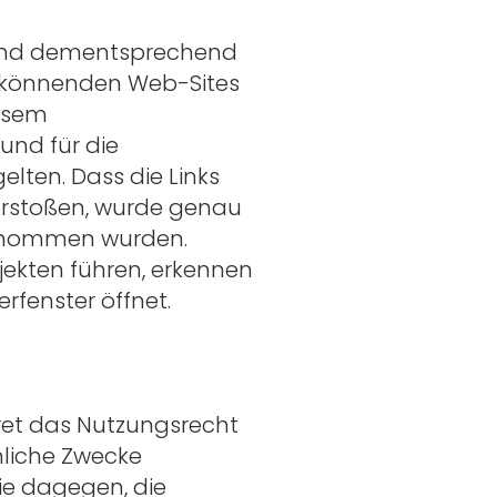
 und dementsprechend
n könnenden Web-Sites
iesem
und für die
lten. Dass die Links
erstoßen, wurde genau
genommen wurden.
jekten führen, erkennen
rfenster öffnet.
ret das Nutzungsrecht
önliche Zwecke
Sie dagegen, die